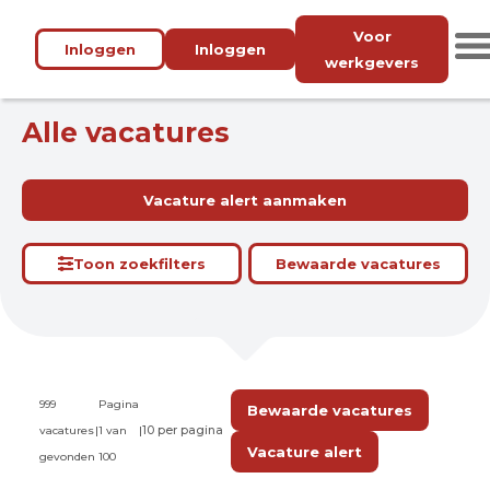
Voor
Inloggen
Inloggen
werkgevers
Alle vacatures
Vacature alert aanmaken
Toon zoekfilters
Bewaarde vacatures
999
Pagina
Bewaarde vacatures
vacatures
|
1 van
|
Vacature alert
gevonden
100