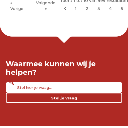
Toont
1
tot
10
van
999
resultaten
«
Volgende
Vorige
»
1
2
3
4
5
Waarmee kunnen wij je
helpen?
Stel je vraag