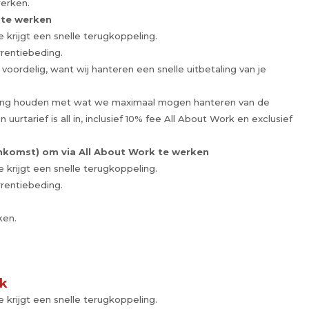
werken.
 te werken
e krijgt een snelle terugkoppeling.
rrentiebeding.
 voordelig, want wij hanteren een snelle uitbetaling van je
ekening houden met wat we maximaal mogen hanteren van de
rtarief is all in, inclusief 10% fee All About Work en exclusief
nkomst) om via All About Work te werken
e krijgt een snelle terugkoppeling.
rrentiebeding.
ken.
rk
e krijgt een snelle terugkoppeling.