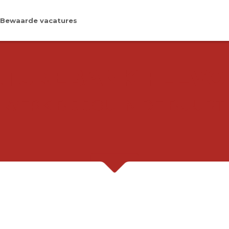
Bewaarde vacatures
TUREBANK FLEV
WERK BIJ JOU IN DE BUURT.