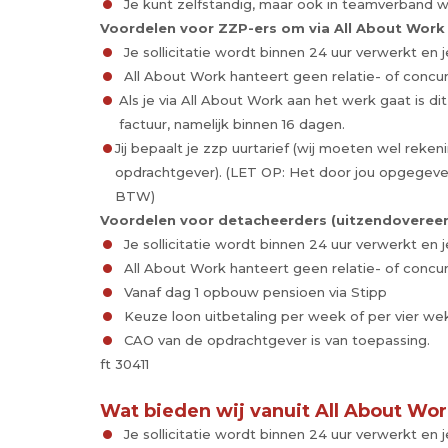
Je kunt zelfstandig, maar ook in teamverband 
Voordelen voor ZZP-ers om via All About Work
Je sollicitatie wordt binnen 24 uur verwerkt en j
All About Work hanteert geen relatie- of concu
Als je via All About Work aan het werk gaat is dit
factuur, namelijk binnen 16 dagen.
Jij bepaalt je zzp uurtarief (wij moeten wel r
opdrachtgever). (LET OP: Het door jou opgegeven uu
BTW)
Voordelen voor detacheerders (uitzendoveree
Je sollicitatie wordt binnen 24 uur verwerkt en j
All About Work hanteert geen relatie- of concu
Vanaf dag 1 opbouw pensioen via Stipp
Keuze loon uitbetaling per week of per vier we
CAO van de opdrachtgever is van toepassing.
ft 30411
Wat bieden wij vanuit All About Wo
Je sollicitatie wordt binnen 24 uur verwerkt en j