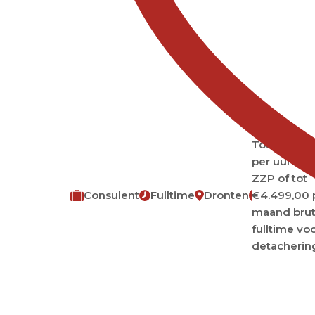
Tot €70,00
per uur voo
ZZP of tot
Consulent
Fulltime
Dronten
€4.499,00 
€
maand bru
fulltime vo
detacherin