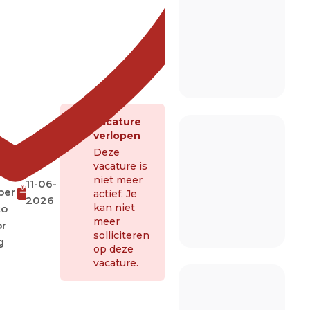
Vacature
verlopen
Deze
r
vacature is
niet meer
11-06-
per
actief. Je
2026
kan niet
to
meer
or
solliciteren
g
op deze
vacature.