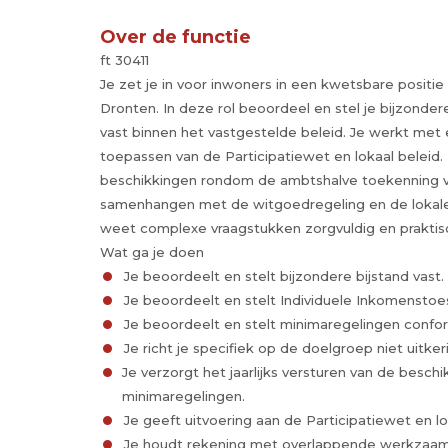
Over de functie
ft 30411
Je zet je in voor inwoners in een kwetsbare positie
Dronten. In deze rol beoordeel en stel je bijzonde
vast binnen het vastgestelde beleid. Je werkt met
toepassen van de Participatiewet en lokaal beleid. D
beschikkingen rondom de ambtshalve toekenning 
samenhangen met de witgoedregeling en de lokale 
weet complexe vraagstukken zorgvuldig en praktisc
Wat ga je doen
Je beoordeelt en stelt bijzondere bijstand vast.
Je beoordeelt en stelt Individuele Inkomenstoesl
Je beoordeelt en stelt minimaregelingen confor
Je richt je specifiek op de doelgroep niet uitke
Je verzorgt het jaarlijks versturen van de besc
minimaregelingen.
Je geeft uitvoering aan de Participatiewet en l
Je houdt rekening met overlappende werkzaamh