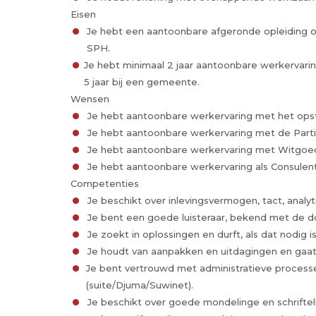
Eisen
Je hebt een aantoonbare afgeronde opleiding op
SPH.
Je hebt minimaal 2 jaar aantoonbare werkervari
5 jaar bij een gemeente.
Wensen
Je hebt aantoonbare werkervaring met het opste
Je hebt aantoonbare werkervaring met de Parti
Je hebt aantoonbare werkervaring met Witgoedr
Je hebt aantoonbare werkervaring als Consulent
Competenties
Je beschikt over inlevingsvermogen, tact, analyt
Je bent een goede luisteraar, bekend met de do
Je zoekt in oplossingen en durft, als dat nodig 
Je houdt van aanpakken en uitdagingen en gaat
Je bent vertrouwd met administratieve proce
(suite/Djuma/Suwinet).
Je beschikt over goede mondelinge en schriftel