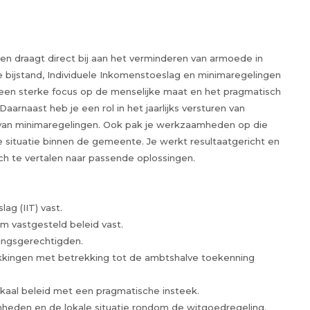
 en draagt direct bij aan het verminderen van armoede in
re bijstand, Individuele Inkomenstoeslag en minimaregelingen
 een sterke focus op de menselijke maat en het pragmatisch
aarnaast heb je een rol in het jaarlijks versturen van
van minimaregelingen. Ook pak je werkzaamheden op die
situatie binnen de gemeente. Je werkt resultaatgericht en
h te vertalen naar passende oplossingen.
ag (IIT) vast.
m vastgesteld beleid vast.
ringsgerechtigden.
hikkingen met betrekking tot de ambtshalve toekenning
okaal beleid met een pragmatische insteek.
eden en de lokale situatie rondom de witgoedregeling.