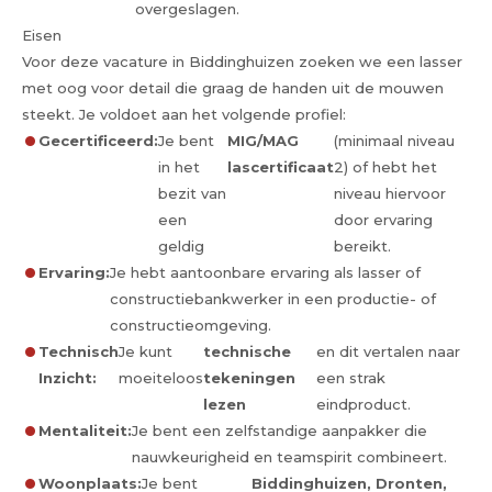
overgeslagen.
Eisen
Voor deze vacature in Biddinghuizen zoeken we een lasser
met oog voor detail die graag de handen uit de mouwen
steekt. Je voldoet aan het volgende profiel:
Gecertificeerd:
Je bent
MIG/MAG
(minimaal niveau
in het
lascertificaat
2) of hebt het
bezit van
niveau hiervoor
een
door ervaring
geldig
bereikt.
Ervaring:
Je hebt aantoonbare ervaring als lasser of
constructiebankwerker in een productie- of
constructieomgeving.
Technisch
Je kunt
technische
en dit vertalen naar
Inzicht:
moeiteloos
tekeningen
een strak
lezen
eindproduct.
Mentaliteit:
Je bent een zelfstandige aanpakker die
nauwkeurigheid en teamspirit combineert.
Woonplaats:
Je bent
Biddinghuizen, Dronten,