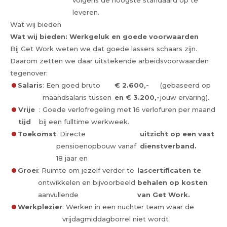
volgens de hoogste standaard op te
leveren.
Wat wij bieden
Wat wij bieden: Werkgeluk en goede voorwaarden
Bij Get Work weten we dat goede lassers schaars zijn.
Daarom zetten we daar uitstekende arbeidsvoorwaarden
tegenover:
Salaris
: Een goed bruto
€ 2.600,-
(gebaseerd op
maandsalaris tussen
en € 3.200,-
jouw ervaring).
Vrije
: Goede verlofregeling met 16 verlofuren per maand
tijd
bij een fulltime werkweek.
Toekomst
: Directe
uitzicht op een vast
pensioenopbouw vanaf
dienstverband.
18 jaar en
Groei
: Ruimte om jezelf verder te
lascertificaten te
ontwikkelen en bijvoorbeeld
behalen op kosten
aanvullende
van Get Work.
Werkplezier
: Werken in een nuchter team waar de
vrijdagmiddagborrel niet wordt