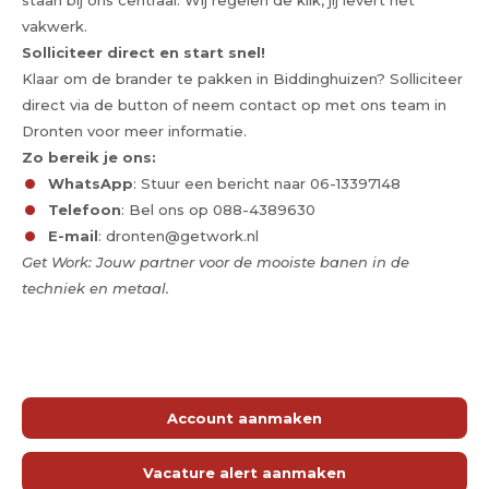
staan bij ons centraal. Wij regelen de klik, jij levert het
vakwerk.
Solliciteer direct en start snel!
Klaar om de brander te pakken in Biddinghuizen? Solliciteer
direct via de button of neem contact op met ons team in
Dronten voor meer informatie.
Zo bereik je ons:
WhatsApp
: Stuur een bericht naar 06-13397148
Telefoon
: Bel ons op 088-4389630
E-mail
: dronten@getwork.nl
Get Work: Jouw partner voor de mooiste banen in de
techniek en metaal.
Account aanmaken
Vacature alert aanmaken